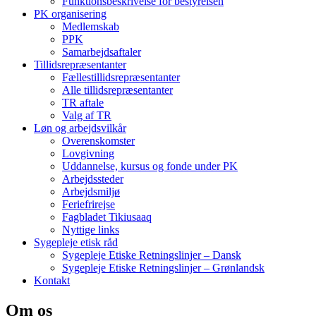
Funktionsbeskrivelse for bestyrelsen
PK organisering
Medlemskab
PPK
Samarbejdsaftaler
Tillidsrepræsentanter
Fællestillidsrepræsentanter
Alle tillidsrepræsentanter
TR aftale
Valg af TR
Løn og arbejdsvilkår
Overenskomster
Lovgivning
Uddannelse, kursus og fonde under PK
Arbejdssteder
Arbejdsmiljø
Feriefrirejse
Fagbladet Tikiusaaq
Nyttige links
Sygepleje etisk råd
Sygepleje Etiske Retningslinjer – Dansk
Sygepleje Etiske Retningslinjer – Grønlandsk
Kontakt
Om os