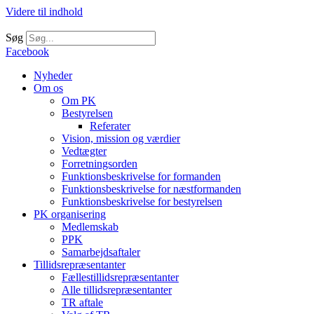
Videre til indhold
Søg
Facebook
Nyheder
Om os
Om PK
Bestyrelsen
Referater
Vision, mission og værdier
Vedtægter
Forretningsorden
Funktionsbeskrivelse for formanden
Funktionsbeskrivelse for næstformanden
Funktionsbeskrivelse for bestyrelsen
PK organisering
Medlemskab
PPK
Samarbejdsaftaler
Tillidsrepræsentanter
Fællestillidsrepræsentanter
Alle tillidsrepræsentanter
TR aftale