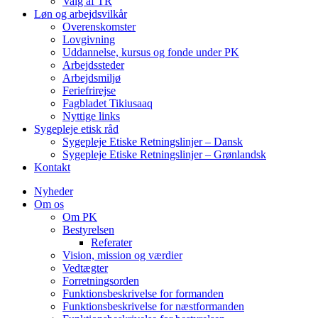
Valg af TR
Løn og arbejdsvilkår
Overenskomster
Lovgivning
Uddannelse, kursus og fonde under PK
Arbejdssteder
Arbejdsmiljø
Feriefrirejse
Fagbladet Tikiusaaq
Nyttige links
Sygepleje etisk råd
Sygepleje Etiske Retningslinjer – Dansk
Sygepleje Etiske Retningslinjer – Grønlandsk
Kontakt
Nyheder
Om os
Om PK
Bestyrelsen
Referater
Vision, mission og værdier
Vedtægter
Forretningsorden
Funktionsbeskrivelse for formanden
Funktionsbeskrivelse for næstformanden