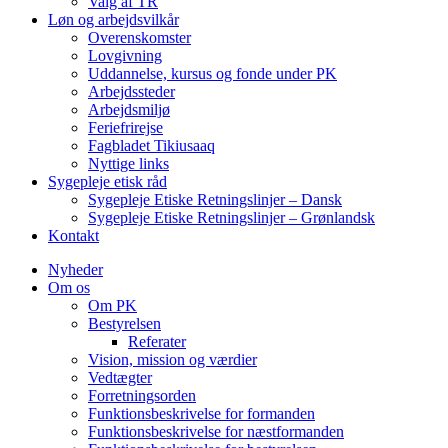
Valg af TR
Løn og arbejdsvilkår
Overenskomster
Lovgivning
Uddannelse, kursus og fonde under PK
Arbejdssteder
Arbejdsmiljø
Feriefrirejse
Fagbladet Tikiusaaq
Nyttige links
Sygepleje etisk råd
Sygepleje Etiske Retningslinjer – Dansk
Sygepleje Etiske Retningslinjer – Grønlandsk
Kontakt
Nyheder
Om os
Om PK
Bestyrelsen
Referater
Vision, mission og værdier
Vedtægter
Forretningsorden
Funktionsbeskrivelse for formanden
Funktionsbeskrivelse for næstformanden