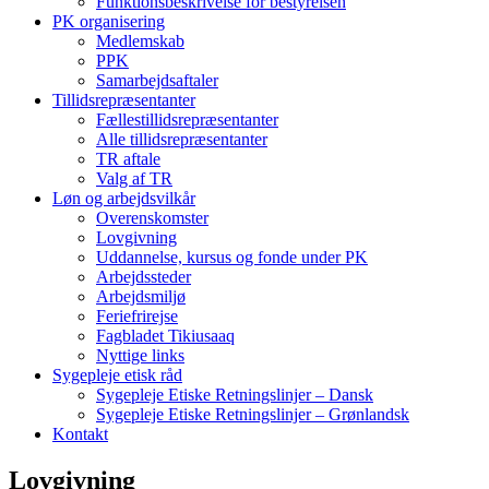
Funktionsbeskrivelse for bestyrelsen
PK organisering
Medlemskab
PPK
Samarbejdsaftaler
Tillidsrepræsentanter
Fællestillidsrepræsentanter
Alle tillidsrepræsentanter
TR aftale
Valg af TR
Løn og arbejdsvilkår
Overenskomster
Lovgivning
Uddannelse, kursus og fonde under PK
Arbejdssteder
Arbejdsmiljø
Feriefrirejse
Fagbladet Tikiusaaq
Nyttige links
Sygepleje etisk råd
Sygepleje Etiske Retningslinjer – Dansk
Sygepleje Etiske Retningslinjer – Grønlandsk
Kontakt
Lovgivning