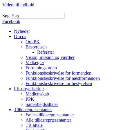
Videre til indhold
Søg
Facebook
Nyheder
Om os
Om PK
Bestyrelsen
Referater
Vision, mission og værdier
Vedtægter
Forretningsorden
Funktionsbeskrivelse for formanden
Funktionsbeskrivelse for næstformanden
Funktionsbeskrivelse for bestyrelsen
PK organisering
Medlemskab
PPK
Samarbejdsaftaler
Tillidsrepræsentanter
Fællestillidsrepræsentanter
Alle tillidsrepræsentanter
TR aftale