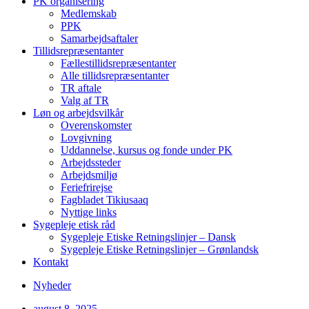
PK organisering
Medlemskab
PPK
Samarbejdsaftaler
Tillidsrepræsentanter
Fællestillidsrepræsentanter
Alle tillidsrepræsentanter
TR aftale
Valg af TR
Løn og arbejdsvilkår
Overenskomster
Lovgivning
Uddannelse, kursus og fonde under PK
Arbejdssteder
Arbejdsmiljø
Feriefrirejse
Fagbladet Tikiusaaq
Nyttige links
Sygepleje etisk råd
Sygepleje Etiske Retningslinjer – Dansk
Sygepleje Etiske Retningslinjer – Grønlandsk
Kontakt
Nyheder
august 8, 2025