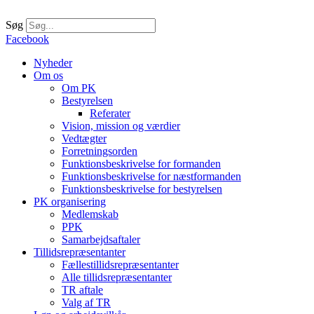
Videre
til
Søg
indhold
Facebook
Nyheder
Om os
Om PK
Bestyrelsen
Referater
Vision, mission og værdier
Vedtægter
Forretningsorden
Funktionsbeskrivelse for formanden
Funktionsbeskrivelse for næstformanden
Funktionsbeskrivelse for bestyrelsen
PK organisering
Medlemskab
PPK
Samarbejdsaftaler
Tillidsrepræsentanter
Fællestillidsrepræsentanter
Alle tillidsrepræsentanter
TR aftale
Valg af TR