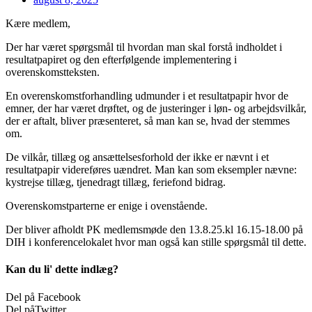
Kære medlem,
Der har været spørgsmål til hvordan man skal forstå indholdet i
resultatpapiret og den efterfølgende implementering i
overenskomstteksten.
En overenskomstforhandling udmunder i et resultatpapir hvor de
emner, der har været drøftet, og de justeringer i løn- og arbejdsvilkår,
der er aftalt, bliver præsenteret, så man kan se, hvad der stemmes
om.
De vilkår, tillæg og ansættelsesforhold der ikke er nævnt i et
resultatpapir videreføres uændret. Man kan som eksempler nævne:
kystrejse tillæg, tjenedragt tillæg, feriefond bidrag.
Overenskomstparterne er enige i ovenstående.
Der bliver afholdt PK medlemsmøde den 13.8.25.kl 16.15-18.00 på
DIH i konferencelokalet hvor man også kan stille spørgsmål til dette.
Kan du li' dette indlæg?
Del på Facebook
Del påTwitter