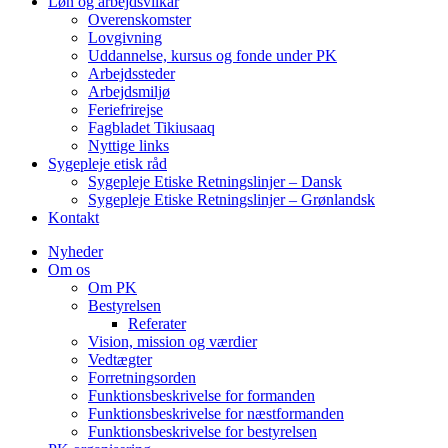
Løn og arbejdsvilkår
Overenskomster
Lovgivning
Uddannelse, kursus og fonde under PK
Arbejdssteder
Arbejdsmiljø
Feriefrirejse
Fagbladet Tikiusaaq
Nyttige links
Sygepleje etisk råd
Sygepleje Etiske Retningslinjer – Dansk
Sygepleje Etiske Retningslinjer – Grønlandsk
Kontakt
Nyheder
Om os
Om PK
Bestyrelsen
Referater
Vision, mission og værdier
Vedtægter
Forretningsorden
Funktionsbeskrivelse for formanden
Funktionsbeskrivelse for næstformanden
Funktionsbeskrivelse for bestyrelsen